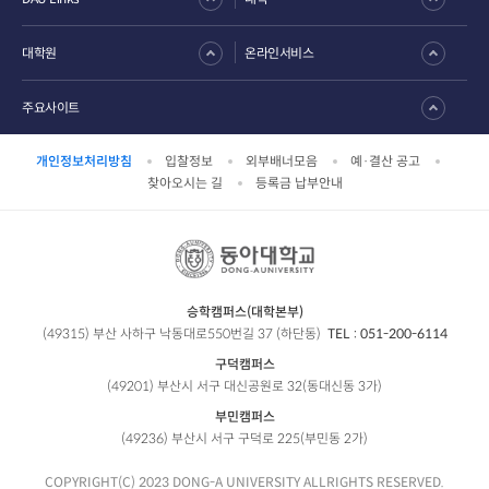
대학원
온라인서비스
주요사이트
개인정보처리방침
입찰정보
외부배너모음
예·결산 공고
찾아오시는 길
등록금 납부안내
승학캠퍼스(대학본부)
(49315) 부산 사하구 낙동대로550번길 37 (하단동)
TEL :
051-200-6114
구덕캠퍼스
(49201) 부산시 서구 대신공원로 32(동대신동 3가)
부민캠퍼스
(49236) 부산시 서구 구덕로 225(부민동 2가)
COPYRIGHT(C) 2023 DONG-A UNIVERSITY ALLRIGHTS RESERVED.