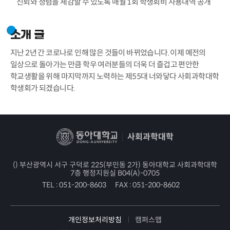
신뢰와 청렴을 체감할 수 있도록 매월 1회 학생회비 사용내역 공개
소개 글
지난 2년 간 코로나로 인해 많은 것들이 바뀌었습니다. 이제 예전의
일상으로 돌아가는 만큼 학우 여러분들의 더욱 더 즐겁고 편안한
학교생활을 위해 마지막까지 노력하는 제55대 너와닿다 사회과학대학
학생회가 되겠습니다.
사회과학대학
() 부산광역시 서구 구덕로 225(부민동 2가) 동아대학교 사회과학대학
7층 행정지원실 B04(A)-0705
TEL :
051-200-8603
FAX :
051-200-8602
개인정보처리방침
캠퍼스맵